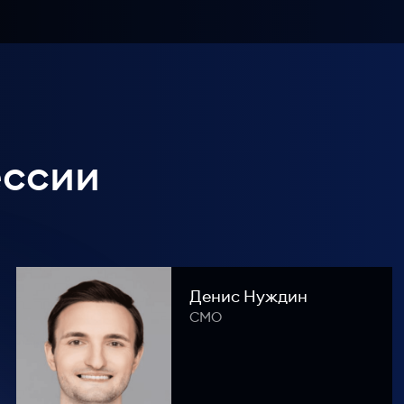
ессии
Денис Нуждин
СМО