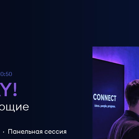
20:50
Y!
ающие
Панельная сессия