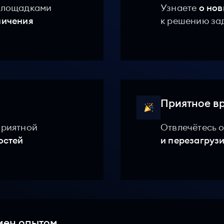
 площадками
Узнаете
о нов
ничения
к решению за
Приятное в
приятной
Отвлечётесь о
остей
и перезагрузи
ен опытом