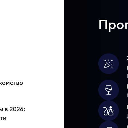
Про
акомство
 в 2026:
сти