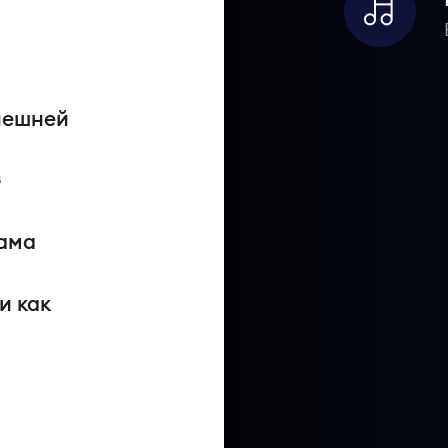
внешней
в
лама
и как